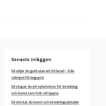
stips, jobba med inredning och mer
scorner.se
Senaste inläggen
Så säljer du guld utan att bli lurad – från
stämpel till dagspris
Så skapar du ett nyhetsbrev för inredning
och konst som folk vill öppna
Så skickar du konst och inredningsdetaljer