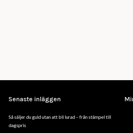
Senaste inläggen
Mi
Så säljer du guld utan att bli lurad – från stämpel till
dagspris