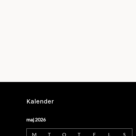
Kalender
maj 2026
M
T
O
T
F
L
S